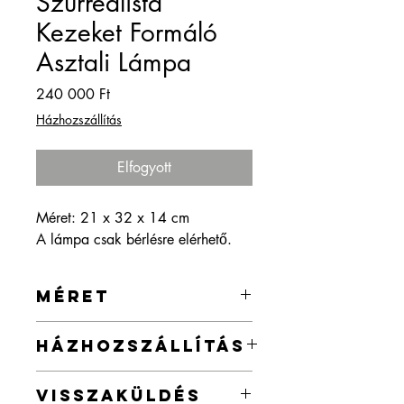
Szürrealista
Kezeket Formáló
Asztali Lámpa
Ár
240 000 Ft
Házhozszállítás
Elfogyott
Méret: 21 x 32 x 14 cm
A lámpa csak bérlésre elérhető.
MÉRET
21 x 32 x 14 cm
HÁZHOZSZÁLLÍTÁS
Az ország egész területére vállalok
VISSZAKÜLDÉS
házhozszállítást a webshopban