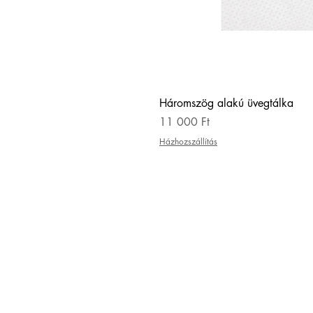
Háromszög alakú üvegtálka
Ár
11 000 Ft
Házhozszállítás
KAPCSOL
hello@zsuzsigulyas.com
+36308497927
ADATKEZELÉSI SZABÁLYZ