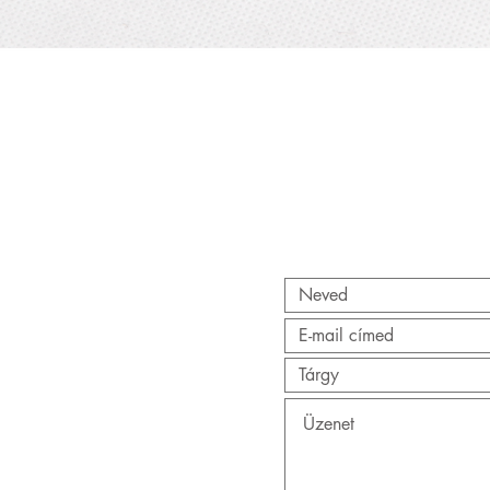
Gyorsnézet
AT
AT