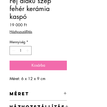
Fej alakú szép
fehér kerámia
kaspó
Ár
19 000 Ft
Házhozszállítás
Mennyiség
*
Kosárba
Méret: 6 x 12 x 9 cm
MÉRET
6 x 12 x 9 cm
HÁZHOZSZÁLLÍTÁS