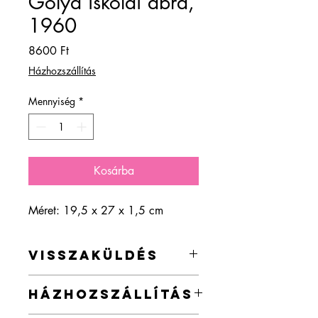
Gólya iskolai ábra,
1960
Ár
8600 Ft
Házhozszállítás
Mennyiség
*
Kosárba
Méret: 19,5 x 27 x 1,5 cm
VISSZAKÜLDÉS
A termék visszaküldésre a vásárlástól
HÁZHOZSZÁLLÍTÁS
számított 2 héten belül lehetőség van.
Kérlek vedd figyelembe, hogy a vintage