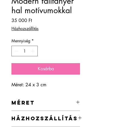
Modern falitányér
hal motívumokkal
Ár
35 000 Ft
Házhozszállítás
Mennyiség
*
Kosárba
Méret: 24 x 3 cm
MÉRET
24 x 3 cm
HÁZHOZSZÁLLÍTÁS