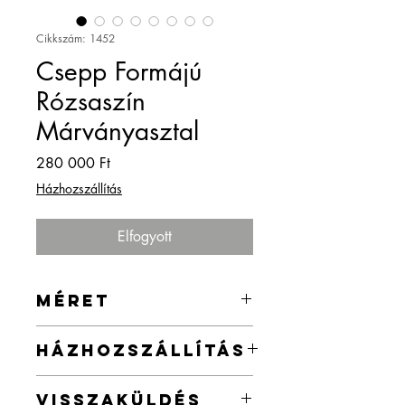
Cikkszám: 1452
Csepp Formájú
Rózsaszín
Márványasztal
Ár
280 000 Ft
Házhozszállítás
Elfogyott
MÉRET
116 x 80 x 40 cm
HÁZHOZSZÁLLÍTÁS
Az ország egész területére vállalok
VISSZAKÜLDÉS
házhozszállítást a webshopban