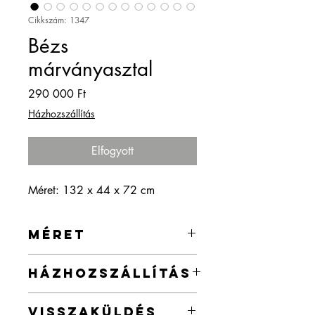
Cikkszám: 1347
Bézs
márványasztal
Ár
290 000 Ft
Házhozszállítás
Elfogyott
Méret: 132 x 44 x 72 cm
MÉRET
132 x 44 x 72 cm
HÁZHOZSZÁLLÍTÁS
Az ország egész területére vállalok
VISSZAKÜLDÉS
házhozszállítást a webshopban