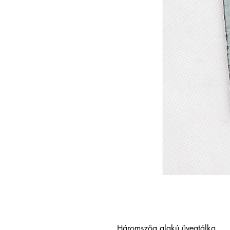
Háromszög alakú üvegtálka