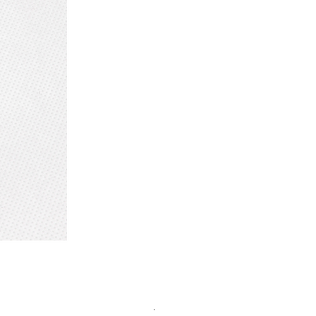
Vese alakú piros retró zsúrkocsi,