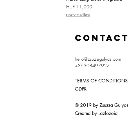
Price
HUF 11,000
Házhozszállítás
CONTACT
hello@zsuzsigulyas.com
+36308497927
TERMS OF CONDITIONS
GDPR
© 2019 by Zsuzsa Gulya
Created by Lazlozoid