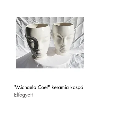
"Michaela Coel" kerámia kaspó
Háromszög alakú üvegtá
Elfogyott
Ár
11 000 Ft
Házhozszállítás
KAPCSOLAT