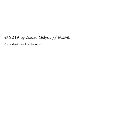
hello@zsuzsigulyas.com
+36308497927
ADATKEZELÉSI SZABÁLYZAT
ÁLTALÁNOS SZERZŐDÉSI FELTÉTELEK
© 2019 by Zsuzsa Gulyas // MUMU
Created by Lazlozoid