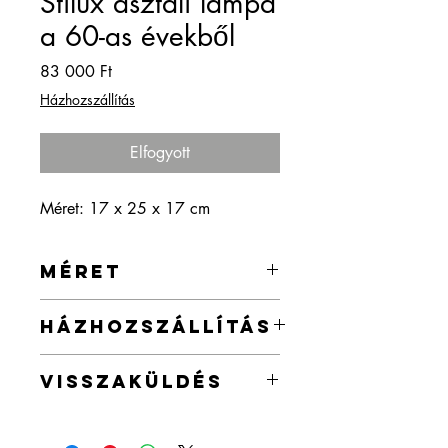
Stilux asztali lámpa
a 60-as évekből
Ár
83 000 Ft
Házhozszállítás
Elfogyott
Méret: 17 x 25 x 17 cm
MÉRET
17 x 25 x 17 cm
HÁZHOZSZÁLLÍTÁS
A házhozszállítás jelenleg Budapest
VISSZAKÜLDÉS
területén belül díjmentes, de az ország
egész területén biztosítok
A termék visszaküldésre a vásárlástól
házhozszállítást a webshopban
számított 2 héten belül lehetőség van.