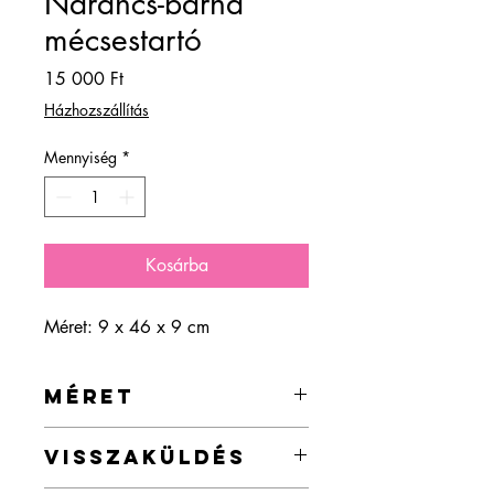
Narancs-barna
mécsestartó
Ár
15 000 Ft
Házhozszállítás
Mennyiség
*
Kosárba
Méret: 9 x 46 x 9 cm
MÉRET
9 x 46 x 9 cm
VISSZAKÜLDÉS