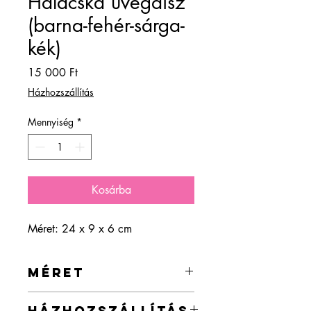
Halacska üvegdísz
(barna-fehér-sárga-
kék)
Ár
15 000 Ft
Házhozszállítás
Mennyiség
*
Kosárba
Méret: 24 x 9 x 6 cm
MÉRET
24 x 9 x 6 cm
HÁZHOZSZÁLLÍTÁS