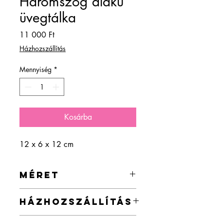
Háromszög alakú
üvegtálka
Ár
11 000 Ft
Házhozszállítás
Mennyiség
*
Kosárba
12 x 6 x 12 cm
MÉRET
12 x 6 x 12 cm
HÁZHOZSZÁLLÍTÁS