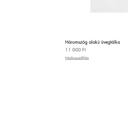
Háromszög alakú üvegtálka
Ár
11 000 Ft
Házhozszállítás
KAPCSOL
hello@zsuzsigulyas.com
+36308497927
ADATKEZELÉSI SZABÁLYZ