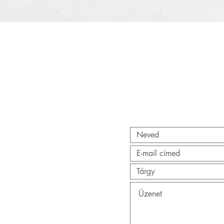
Gyorsnézet
AT
AT