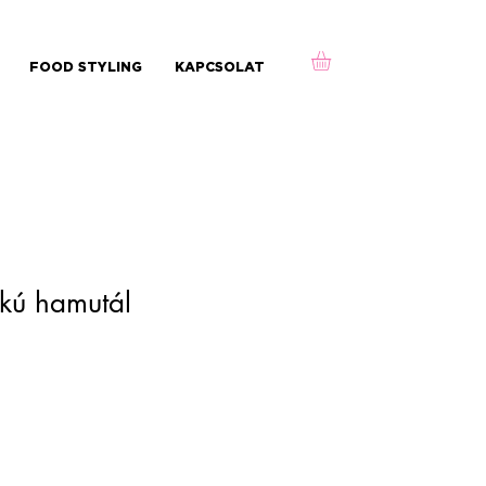
FOOD STYLING
KAPCSOLAT
akú hamutál