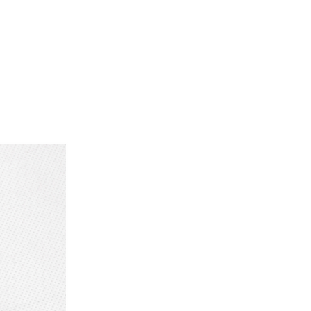
setén minden esetben a vevőt terheli.
e előzetesen egyeztetett időpontban