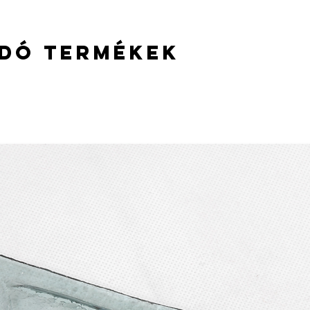
panasz, vagy elállás e
Személyes visszavételr
van lehetőség!
dó termékek