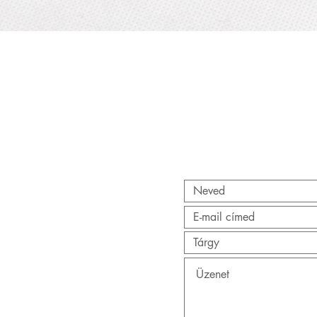
Gyorsnézet
AT
AT