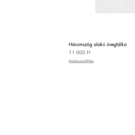
Háromszög alakú üvegtálka
Ár
11 000 Ft
Házhozszállítás
KAPCSOL
hello@zsuzsigulyas.com
+36308497927
ADATKEZELÉSI SZABÁLYZ