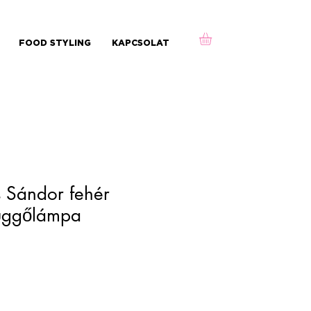
FOOD STYLING
KAPCSOLAT
 Sándor fehér
üggőlámpa