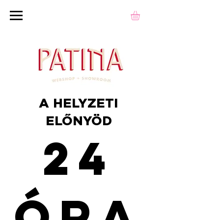
A HELYZETI
ELŐNYÖD
24
óra