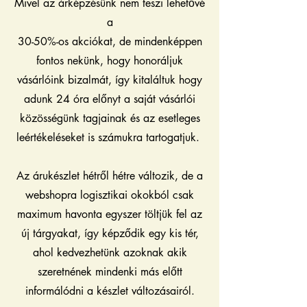
Mivel az árképzésünk nem teszi lehetővé
a
30-50%-os akciókat, de mindenképpen
fontos nekünk, hogy honoráljuk
vásárlóink bizalmát, így kitaláltuk hogy
adunk 24 óra előnyt a saját vásárlói
közösségünk tagjainak és az esetleges
leértékeléseket is számukra tartogatjuk. ​
Az árukészlet hétről hétre változik, de a
webshopra logisztikai okokból csak
maximum havonta egyszer töltjük fel az
új tárgyakat, így képződik egy kis tér,
ahol kedvezhetünk azoknak akik
szeretnének mindenki más előtt
informálódni a készlet változásairól.