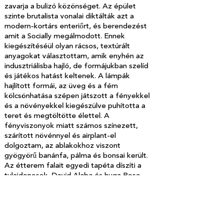
zavarja a bulizó közönséget. Az épület
szinte brutalista vonalai diktálták azt a
modern-kortárs enteriőrt, és berendezést
amit a Socially megálmodott. Ennek
kiegészítéséül olyan rácsos, textúrált
anyagokat választottam, amik enyhén az
indusztriálisba hajló, de formájukban szelíd
és játékos hatást keltenek. A lámpák
hajlított formái, az üveg és a fém
kölcsönhatása szépen játszott a fényekkel
és a növényekkel kiegészülve puhította a
teret és megtöltötte élettel. A
fényviszonyok miatt számos színezett,
szárított növénnyel és airplant-el
dolgoztam, az ablakokhoz viszont
gyögyörű banánfa, pálma és bonsai került.
Az étterem falait egyedi tapéta díszíti a
tulajdonosok, David Alaba és huga Rose
May Alaba portéival, amelynek színeiből
mazsoláztam ki a kisebb berendezési
tárgyak árnyalaitai. A tér funkciója miatt
számos, tipikusan étteremdekor elem, pl: