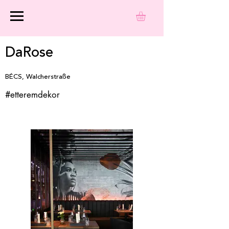
DaRose
BÉCS, Walcherstraße
#etteremdekor