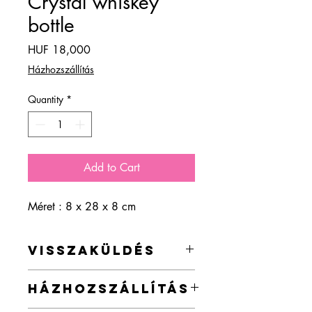
Crystal whiskey
bottle
Price
HUF 18,000
Házhozszállítás
Quantity
*
Add to Cart
Méret : 8 x 28 x 8 cm
VISSZAKÜLDÉS
A termék visszaküldésre a vásárlástól
HÁZHOZSZÁLLÍTÁS
számított 2 héten belül lehetőség van.
Kérlek vedd figyelembe, hogy a vintage