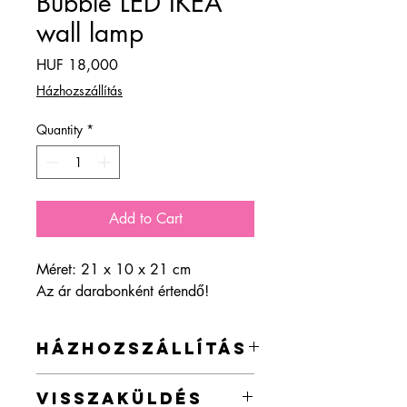
Bubble LED IKEA
wall lamp
Price
HUF 18,000
Házhozszállítás
Quantity
*
Add to Cart
Méret: 21 x 10 x 21 cm
Az ár darabonként értendő!
HÁZHOZSZÁLLÍTÁS
Az ország egész területére vállalok
VISSZAKÜLDÉS
házhozszállítást a webshopban