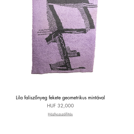
Quick View
Lila faliszőnyeg fekete geometrikus mintával
Price
HUF 32,000
Házhozszállítás