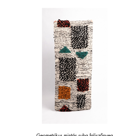
Quick View
Geometrikus mintás suba faliszőnyeg