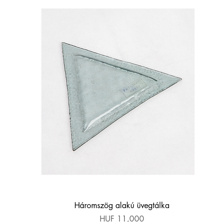
Quick View
Háromszög alakú üvegtálka
Price
HUF 11,000