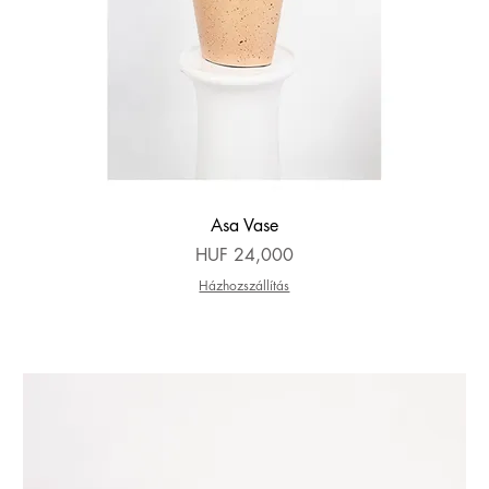
Quick View
Asa Vase
Price
HUF 24,000
Házhozszállítás