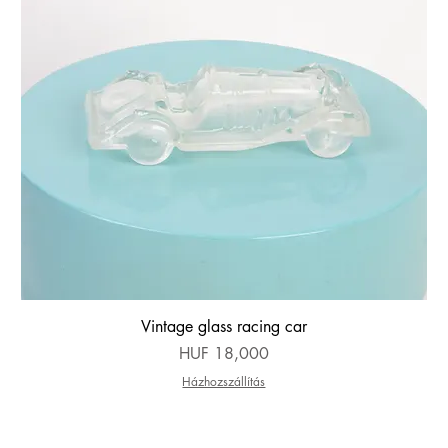
Quick View
Vintage glass racing car
Price
HUF 18,000
Házhozszállítás