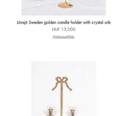
Quick View
Lövsjö Sweden golden candle holder with crystal orb
Price
HUF 13,000
Házhozszállítás