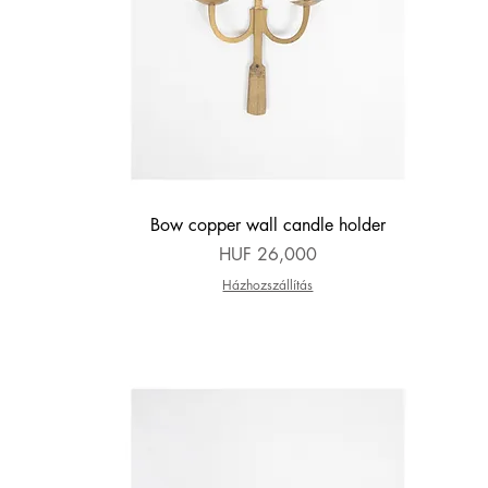
Quick View
Bow copper wall candle holder
Price
HUF 26,000
Házhozszállítás