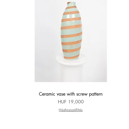
Quick View
Ceramic vase with screw pattern
Price
HUF 19,000
Házhozszállítás