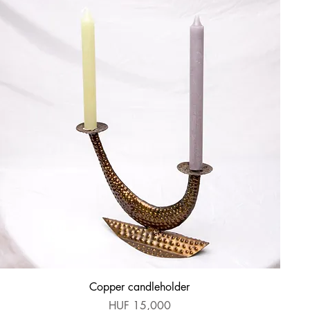
Quick View
Copper candleholder
Price
HUF 15,000