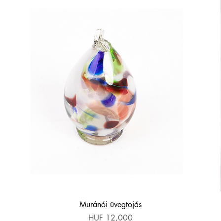
Quick View
Muránói üvegtojás
Price
HUF 12,000