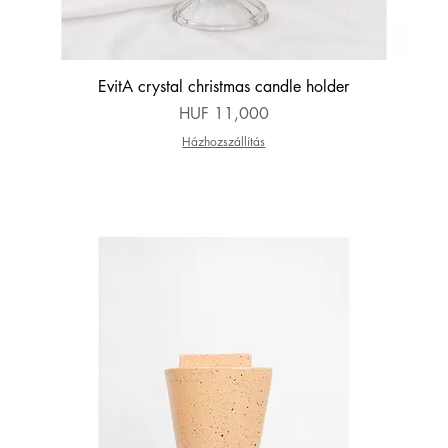
Quick View
EvitA crystal christmas candle holder
Price
HUF 11,000
Házhozszállítás