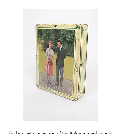
Quick View
Tin box with the image of the Belgian royal couple