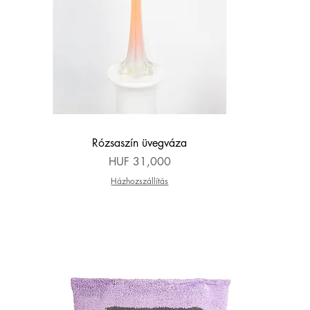
Quick View
Rózsaszín üvegváza
Price
HUF 31,000
Házhozszállítás