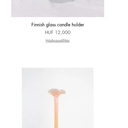
Quick View
Finnish glass candle holder
Price
HUF 12,000
Házhozszállítás